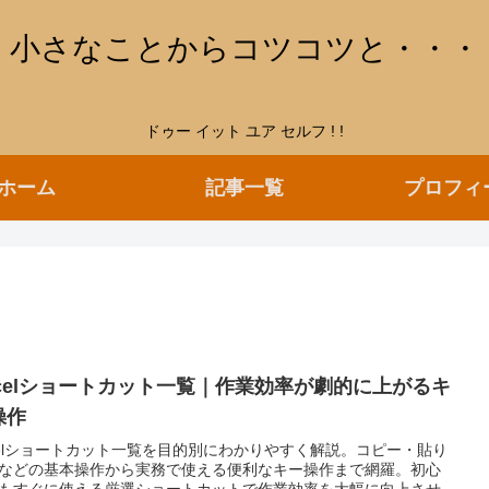
小さなことからコツコツと・・・
ドゥー イット ユア セルフ ! !
ホーム
記事一覧
プロフィ
xcelショートカット一覧｜作業効率が劇的に上がるキ
操作
celショートカット一覧を目的別にわかりやすく解説。コピー・貼り
などの基本操作から実務で使える便利なキー操作まで網羅。初心
もすぐに使える厳選ショートカットで作業効率を大幅に向上させ