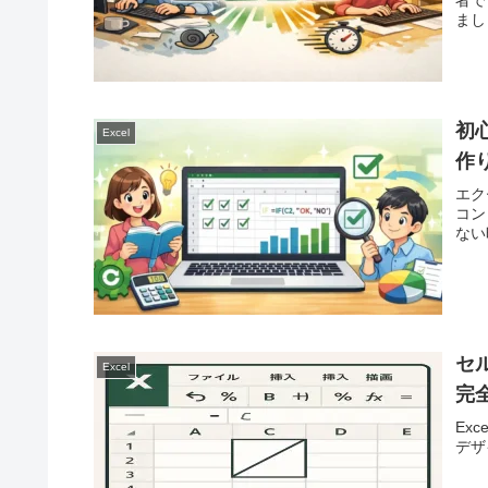
まし
初
Excel
作
エク
コン
ない
セ
Excel
完
Ex
デザ