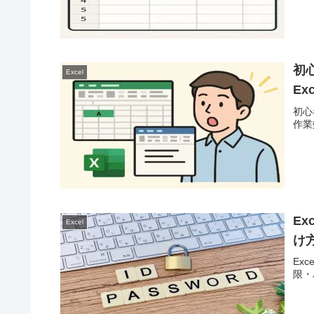
初
Excel
Ex
初心
作業
E
Excel
け
Ex
限・