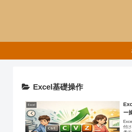
Excel基礎操作
E
Excel
ー
Ex
付け
者で