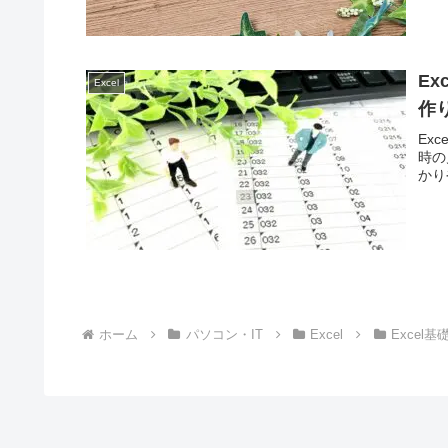
E
Excel
作
Ex
時の
かり
ホーム
パソコン・IT
Excel
Excel基