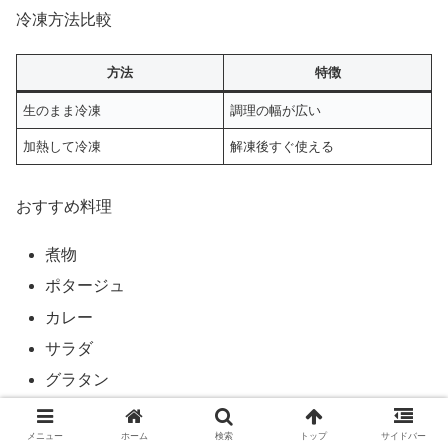
冷凍方法比較
方法
特徴
生のまま冷凍
調理の幅が広い
加熱して冷凍
解凍後すぐ使える
おすすめ料理
煮物
ポタージュ
カレー
サラダ
グラタン
保存期間の目安
メニュー
ホーム
検索
トップ
サイドバー