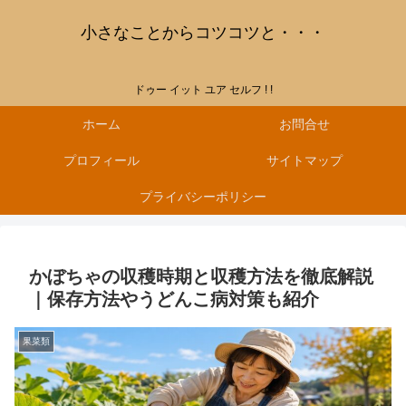
小さなことからコツコツと・・・
ドゥー イット ユア セルフ ! !
ホーム
お問合せ
プロフィール
サイトマップ
プライバシーポリシー
かぼちゃの収穫時期と収穫方法を徹底解説
｜保存方法やうどんこ病対策も紹介
果菜類