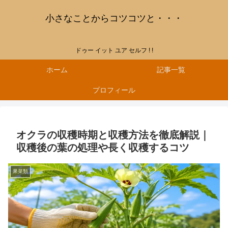
小さなことからコツコツと・・・
ドゥー イット ユア セルフ ! !
ホーム
記事一覧
プロフィール
オクラの収穫時期と収穫方法を徹底解説｜
収穫後の葉の処理や長く収穫するコツ
果菜類