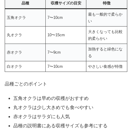
品種
収穫サイズの目安
特徴
最も一般的で柔らか
五角オクラ
7〜10cm
い
大きくなっても比較
丸オクラ
10〜15cm
的柔らかい
加熱すると緑色にな
赤オクラ
7〜9cm
る
白オクラ
7〜10cm
やさしい食感が特徴
品種ごとのポイント
五角オクラは早めの収穫がおすすめ
丸オクラは少し大きめでも食べやすい
赤オクラはサラダにも人気
品種の説明書にある収穫サイズも参考にする