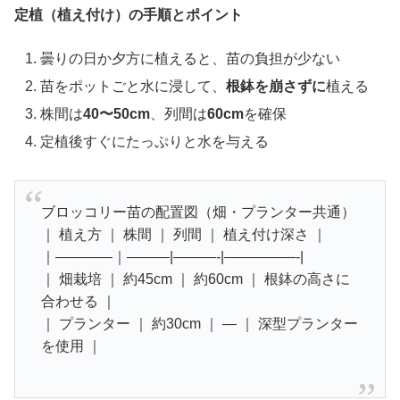
定植（植え付け）の手順とポイント
曇りの日か夕方に植えると、苗の負担が少ない
苗をポットごと水に浸して、
根鉢を崩さずに
植える
株間は
40〜50cm
、列間は
60cm
を確保
定植後すぐにたっぷりと水を与える
ブロッコリー苗の配置図（畑・プランター共通）
｜ 植え方 ｜ 株間 ｜ 列間 ｜ 植え付け深さ ｜
｜————｜———|———-|—————-|
｜ 畑栽培 ｜ 約45cm ｜ 約60cm ｜ 根鉢の高さに
合わせる ｜
｜ プランター ｜ 約30cm ｜ ― ｜ 深型プランター
を使用 ｜