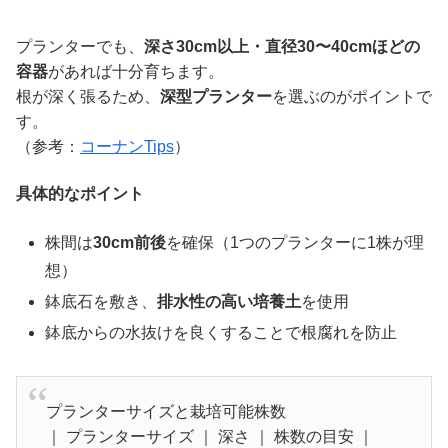
プランターでも、
深さ30cm以上・直径30〜40cmほどの
容器
があれば十分育ちます。
根が深く張るため、
深型プランター
を選ぶのがポイントで
す。
（参考：
コーナンTips
）
具体的なポイント
株間は
30cm前後
を確保（1つのプランターに1株が理
想）
鉢底石を敷き、
排水性の高い培養土
を使用
鉢底からの水抜けを良くすることで根腐れを防止
プランターサイズと栽培可能株数
｜ プランターサイズ ｜ 深さ ｜ 株数の目安 ｜