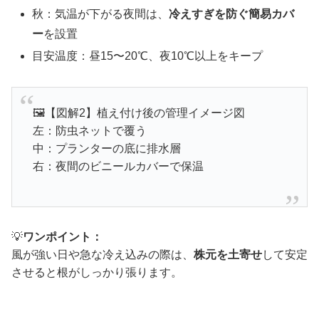
秋：気温が下がる夜間は、
冷えすぎを防ぐ簡易カバ
ー
を設置
目安温度：昼15〜20℃、夜10℃以上をキープ
🖼【図解2】植え付け後の管理イメージ図
左：防虫ネットで覆う
中：プランターの底に排水層
右：夜間のビニールカバーで保温
💡
ワンポイント：
風が強い日や急な冷え込みの際は、
株元を土寄せ
して安定
させると根がしっかり張ります。