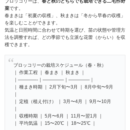
ブロッコリーは、
春と秋のどちらでも栽培できる二毛作野
菜
です。
春まきは「初夏の収穫」、秋まきは「冬から早春の収穫」
を楽しむことができます。
気温と日照時間に合わせて時期を選び、苗の状態や管理方
法を調整すれば、どの季節でも立派な花蕾（からい）を収
穫できます。
ブロッコリーの栽培スケジュール（春・秋）
｜ 作業工程 ｜ 春まき ｜ 秋まき ｜
｜————-｜————–｜————–｜
｜ 種まき時期 ｜ 2月下旬〜3月 ｜ 8月中旬〜9月
｜
｜ 定植（植え付け） ｜ 3月〜4月 ｜ 9月〜10月
｜
｜ 収穫時期 ｜ 5月〜6月 ｜ 11月〜翌1月 ｜
｜ 平均気温 ｜ 15〜20℃ ｜ 18〜25℃ ｜