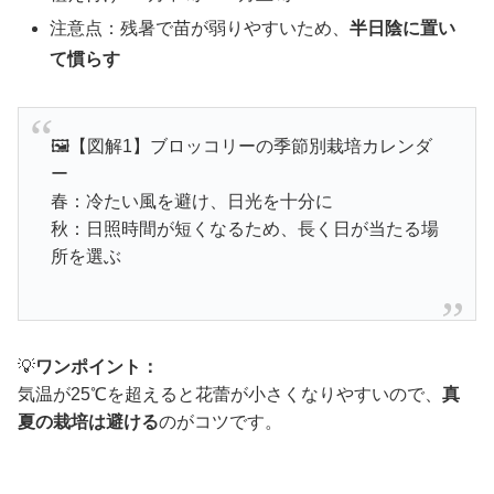
注意点：残暑で苗が弱りやすいため、
半日陰に置い
て慣らす
🖼【図解1】ブロッコリーの季節別栽培カレンダ
ー
春：冷たい風を避け、日光を十分に
秋：日照時間が短くなるため、長く日が当たる場
所を選ぶ
💡
ワンポイント：
気温が25℃を超えると花蕾が小さくなりやすいので、
真
夏の栽培は避ける
のがコツです。