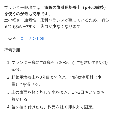
プランター栽培では、
市販の野菜用培養土（pH6.0前後）
を使うのが最も簡単
です。
土の軽さ・通気性・肥料バランスが整っているため、初心
者でも扱いやすく、失敗が少なくなります。
（参考：
コーナンTips
）
準備手順
プランター底に**鉢底石（2〜3cm）**を敷いて排水を
確保。
野菜用培養土を8分目まで入れ、**緩効性肥料（少
量）**を混ぜる。
土の表面を軽く均して水をまき、1〜2日おいて落ち
着かせる。
苗を植え付けたら、株元を軽く押さえて固定。