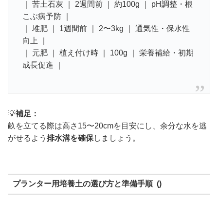
｜ 苦土石灰 ｜ 2週間前 ｜ 約100g ｜ pH調整・根
こぶ病予防 ｜
｜ 堆肥 ｜ 1週間前 ｜ 2〜3kg ｜ 通気性・保水性
向上 ｜
｜ 元肥 ｜ 植え付け時 ｜ 100g ｜ 栄養補給・初期
成長促進 ｜
💡
補足：
畝を立てる際は高さ15〜20cmを目安にし、余分な水を逃
がせるよう
排水溝を確保
しましょう。
プランター用培養土の選び方と準備手順 ()