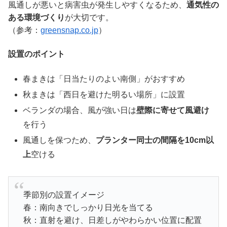
風通しが悪いと病害虫が発生しやすくなるため、
通気性の
ある環境づくり
が大切です。
（参考：
greensnap.co.jp
）
設置のポイント
春まきは「日当たりのよい南側」がおすすめ
秋まきは「西日を避けた明るい場所」に設置
ベランダの場合、風が強い日は
壁際に寄せて風避け
を行う
風通しを保つため、
プランター同士の間隔を10cm以
上
空ける
季節別の設置イメージ
春：南向きでしっかり日光を当てる
秋：直射を避け、日差しがやわらかい位置に配置