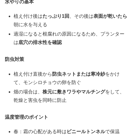
水やりの基本
植え付け後は
たっぷり1回
、その後は
表面が乾いたら
朝に水を与える
過湿になると根腐れの原因になるため、プランター
は
底穴の排水性を確認
防虫対策
植え付け直後から
防虫ネットまたは寒冷紗
をかけ
て、モンシロチョウの卵を防ぐ
畑の場合は、
株元に敷きワラやマルチング
をして、
乾燥と害虫を同時に防止
温度管理のポイント
春：霜の心配がある時は
ビニールトンネル
で保温