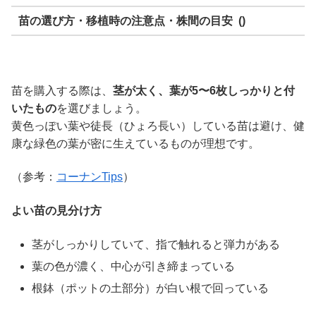
苗の選び方・移植時の注意点・株間の目安 ()
苗を購入する際は、
茎が太く、葉が5〜6枚しっかりと付
いたもの
を選びましょう。
黄色っぽい葉や徒長（ひょろ長い）している苗は避け、健
康な緑色の葉が密に生えているものが理想です。
（参考：
コーナンTips
）
よい苗の見分け方
茎がしっかりしていて、指で触れると弾力がある
葉の色が濃く、中心が引き締まっている
根鉢（ポットの土部分）が白い根で回っている