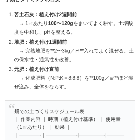
苦土石灰：植え付け2週間前
→ 1㎡あたり
100〜120g
をまいてよく耕す。土壌酸
度を中和し、pHを整える。
堆肥：植え付け1週間前
→ 完熟堆肥を**2〜3kg／㎡**入れてよく混ぜる。土
の保水性・通気性を改善。
元肥：植え付け直前
→ 化成肥料（N:P:K＝8:8:8）を**100g／㎡**ほど混
ぜ込み、全体をならす。
畑での土づくりスケジュール表
｜ 作業内容 ｜ 時期（植え付け基準） ｜ 使用量
（1㎡あたり） ｜ 効果 ｜
｜————-｜——————-|—————-|———–|