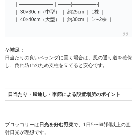
｜———————｜——–|—————-|
｜ 30×30cm（中型） ｜ 約25cm ｜ 1株 ｜
｜ 40×40cm（大型） ｜ 約30cm ｜ 1〜2株 ｜
💡
補足：
日当たりの良いベランダに置く場合は、風の通り道を確保
し、倒れ防止のため支柱を立てると安心です。
日当たり・風通し・季節による設置場所のポイント
ブロッコリーは
日光を好む野菜
で、1日5〜6時間以上の直
射日光が理想です。