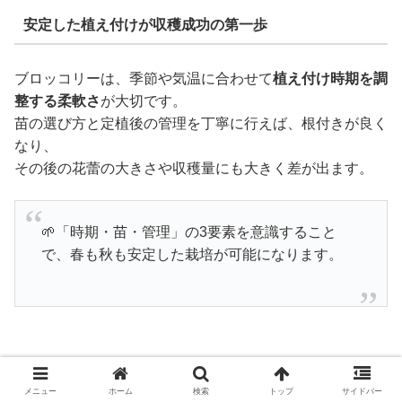
安定した植え付けが収穫成功の第一歩
ブロッコリーは、季節や気温に合わせて
植え付け時期を調
整する柔軟さ
が大切です。
苗の選び方と定植後の管理を丁寧に行えば、根付きが良く
なり、
その後の花蕾の大きさや収穫量にも大きく差が出ます。
🌱「時期・苗・管理」の3要素を意識すること
で、春も秋も安定した栽培が可能になります。
追肥と土寄せで収量アップ！
メニュー
ホーム
検索
トップ
サイドバー