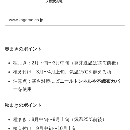
メ株式会社
www.kagome.co.jp
春まきのポイント
種まき：2月下旬〜3月中旬（発芽適温は20℃前後）
植え付け：3月〜4月上旬、気温15℃を超える頃
注意点：寒さ対策に
ビニールトンネルや不織布カバ
ー
を使用
秋まきのポイント
種まき：8月中旬〜9月上旬（気温25℃前後）
植え付け：9月中旬〜10月上旬