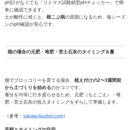
pH計がなくても「リトマス試験紙型pHチェッカー」で簡
単に確認できます。
土が酸性に傾くと、
根こぶ病
の原因になるため、毎シーズ
ンのpH確認が安心です。
畑の場合の元肥・堆肥・苦土石灰のタイミング＆量
畑でブロッコリーを育てる場合、
植え付けの2〜3週間前
から土づくりを始める
のがコツです。
養分を均等に行き渡らせるため、元肥（もとごえ）・堆
肥・苦土石灰の投入タイミングをずらして準備します。
（参考：
sakata-tsushin.com
）
手順とタイミングの目安