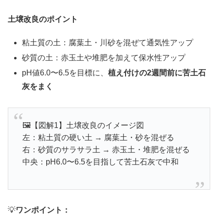
土壌改良のポイント
粘土質の土：腐葉土・川砂を混ぜて通気性アップ
砂質の土：赤玉土や堆肥を加えて保水性アップ
pH値6.0〜6.5を目標に、
植え付けの2週間前に苦土石
灰をまく
🖼【図解1】土壌改良のイメージ図
左：粘土質の硬い土 → 腐葉土・砂を混ぜる
右：砂質のサラサラ土 → 赤玉土・堆肥を混ぜる
中央：pH6.0〜6.5を目指して苦土石灰で中和
💡
ワンポイント：