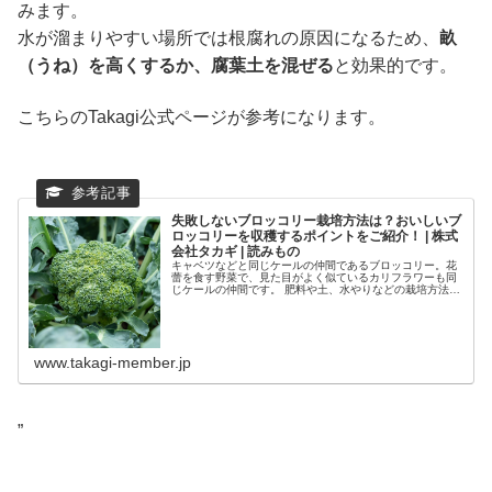
みます。
水が溜まりやすい場所では根腐れの原因になるため、
畝
（うね）を高くするか、腐葉土を混ぜる
と効果的です。
こちらのTakagi公式ページが参考になります。
失敗しないブロッコリー栽培方法は？おいしいブ
ロッコリーを収穫するポイントをご紹介！ | 株式
会社タカギ | 読みもの
キャベツなどと同じケールの仲間であるブロッコリー。花
蕾を食す野菜で、見た目がよく似ているカリフラワーも同
じケールの仲間です。 肥料や土、水やりなどの栽培方法を
詳しく解説します。 種植えから収穫まで、初心者でも挑戦
しやすい方法をご紹介します。
www.takagi-member.jp
”