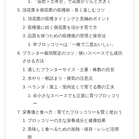
「追肥＋土寄せ」で花蕾がぐんと大きく
頂花蕾＆側花蕾の収穫術：長く楽しむコツ
頂花蕾の収穫タイミングと見極めポイント
収穫後に続く側花蕾を活かす育て方
品質を保つための収穫後の管理と保存法
🌸ブロッコリーは「一株で二度おいしい」
プランター栽培限定のコツ：狭いスペースでも成功
させる方法
適したプランターサイズ・土量・株数の目安
水やり・根詰まり・換気の注意点
ベランダ・屋上・室内近くで育てる際の工夫
🌼小さなスペースでも立派に育つブロッコリ
ー
栄養価と食べ方：育てたブロッコリーを賢く使おう
ブロッコリーの主な栄養成分と健康効果
美味しく食べるための加熱・保存・レシピ活用
術