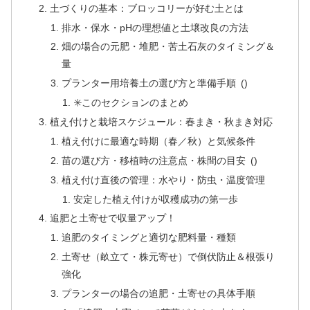
土づくりの基本：ブロッコリーが好む土とは
排水・保水・pHの理想値と土壌改良の方法
畑の場合の元肥・堆肥・苦土石灰のタイミング＆
量
プランター用培養土の選び方と準備手順 ()
✳️このセクションのまとめ
植え付けと栽培スケジュール：春まき・秋まき対応
植え付けに最適な時期（春／秋）と気候条件
苗の選び方・移植時の注意点・株間の目安 ()
植え付け直後の管理：水やり・防虫・温度管理
安定した植え付けが収穫成功の第一歩
追肥と土寄せで収量アップ！
追肥のタイミングと適切な肥料量・種類
土寄せ（畝立て・株元寄せ）で倒伏防止＆根張り
強化
プランターの場合の追肥・土寄せの具体手順