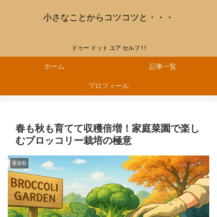
小さなことからコツコツと・・・
ドゥー イット ユア セルフ ! !
ホーム
記事一覧
プロフィール
春も秋も育てて収穫倍増！家庭菜園で楽し
むブロッコリー栽培の極意
葉菜類