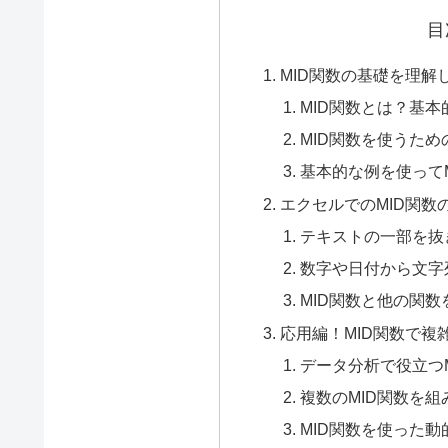
目
MID関数の基礎を理解
MID関数とは？基
MID関数を使うた
基本的な例を使って
エクセルでのMID関数
テキストの一部を抜
数字や日付から文字
MID関数と他の関
応用編！MID関数で複
データ分析で役立つ
複数のMID関数を
MID関数を使った