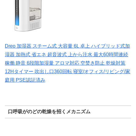
Dreo 加湿器 スチーム式 大容量 6L 卓上 ハイブリッド式加
湿器 加熱式 省エネ 超音波式 上から注水 最大60時間連続
稼働 静音 6段階加湿量 アロマ対応 空焚き防止 乾燥対策
12Hタイマー 吹出し口360回転 寝室/オフィス/リビング/家
庭用 PSE認証済み
口呼吸がのどの乾燥を招くメカニズム