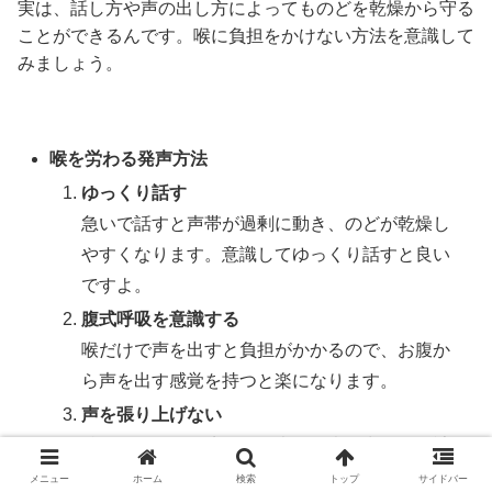
実は、話し方や声の出し方によってものどを乾燥から守る
ことができるんです。喉に負担をかけない方法を意識して
みましょう。
喉を労わる発声方法
ゆっくり話す
急いで話すと声帯が過剰に動き、のどが乾燥し
やすくなります。意識してゆっくり話すと良い
ですよ。
腹式呼吸を意識する
喉だけで声を出すと負担がかかるので、お腹か
ら声を出す感覚を持つと楽になります。
声を張り上げない
特に乾燥した環境では、大きな声を出すと余計
に喉が負担を感じやすいです。
メニュー
ホーム
検索
トップ
サイドバー