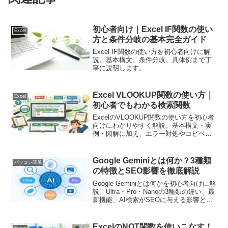
初心者向け｜Excel IF関数の使い
Excel
方と条件分岐の基本完全ガイド
Excel IF関数の使い方を初心者向けに解
説。基本構文、条件分岐、具体例まで丁
寧に説明します。
Excel VLOOKUP関数の使い方｜
Excel
初心者でもわかる検索関数
ExcelのVLOOKUP関数の使い方を初心者
向けにわかりやすく解説。基本構文・実
例・図解に加え、エラー対処やコピペで
使えるテンプレも紹介。これ1記事で検索
関数を完全マスターできます。
Google Geminiとは何か？3種類
パソコン関係
の特徴とSEO影響を徹底解説
Google Geminiとは何かを初心者向けに解
説。Ultra・Pro・Nanoの3種類の違い、最
新機能、AI検索がSEOに与える影響と今
後の対策を図解でわかりやすく紹介しま
す。
ExcelのNOT関数を使いこなす！
Excel