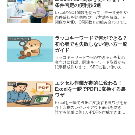
条件否定の便利技5選
ExcelのNOT関数を使って、データ分析や
条件反転を効率的に行う方法を解説。IF
関数やAND、OR関数との組み合わせで、
複雑な条件式を簡単に処理できます。
ラッコキーワードで何ができる？
ラッコキーワード
初心者でも失敗しない使い方一覧
ガイド
ラッコキーワードで何ができるかを初心
者向けに解説。関連キーワード取得から
記事構成作りまで、SEOに強い使い方を
わかりやすく紹介します。
エクセル作業が劇的に変わる！
Excel
Excelを一瞬でPDFに変換する裏
ワザ
Excelを一瞬でPDFに変換する裏ワザを紹
介！印刷ズレやレイアウト崩れを防ぎ、
誰でも簡単に美しいPDFを作成できま
す。