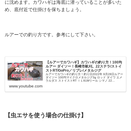
に沈めます。カワハギは海底に潜っていることが多いた
め、底付近で仕掛けを保ちましょう。
ルアーでの釣り方です。参考にして下さい。
【ルアーでカワハギ】カワハギの釣り方！100均
ルアー ダイソー！長崎市畝刈。22ステラ/ストイ
ストRT/GoPro／リブレ/メタルジグ
ルアーでカワハギの釣り方！釣り日2022年 9月28日ルアー
ダイソー 100均マイクロメタルジグ3g ロッド ダイワ エメ
ラルダス ストイストRT ＩＬ81Mリール シマノ 22
STELLA 2500Sカメラ GoPro5
www.youtube.com
【虫エサを使う場合の仕掛け】