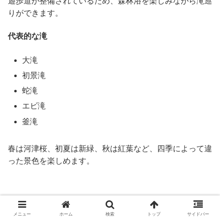
遊歩道が整備されているため、森林浴を楽しみながら滝巡
りができます。
代表的な滝
大滝
初景滝
蛇滝
エビ滝
釜滝
春は河津桜、初夏は新緑、秋は紅葉など、四季によって違
った景色を楽しめます。
堂ヶ島・西伊豆の夕日スポット
メニュー
ホーム
検索
トップ
サイドバー