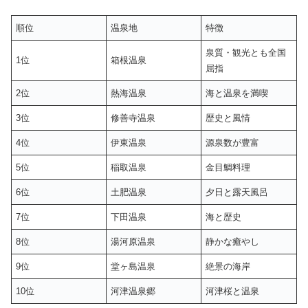
順位
温泉地
特徴
泉質・観光とも全国
1位
箱根温泉
屈指
2位
熱海温泉
海と温泉を満喫
3位
修善寺温泉
歴史と風情
4位
伊東温泉
源泉数が豊富
5位
稲取温泉
金目鯛料理
6位
土肥温泉
夕日と露天風呂
7位
下田温泉
海と歴史
8位
湯河原温泉
静かな癒やし
9位
堂ヶ島温泉
絶景の海岸
10位
河津温泉郷
河津桜と温泉