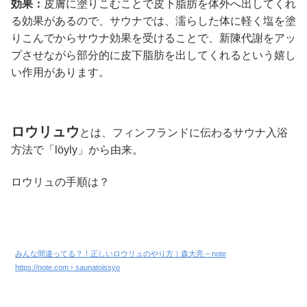
効果：
皮膚に塗りこむことで皮下脂肪を体外へ出してくれ
る効果があるので、サウナでは、濡らした体に軽く塩を塗
りこんでからサウナ効果を受けることで、新陳代謝をアッ
プさせながら部分的に皮下脂肪を出してくれるという嬉し
い作用があります。
ロウリュウ
とは、フィンフランドに伝わるサウナ入浴
方法で「löyly」から由来。
ロウリュの手順は？
みんな間違ってる？！正しいロウリュのやり方｜森大亮 – note
https://note.com › saunatoissyo