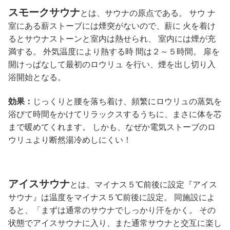
スモークサウナ
とは、サウナの原点である。 サウ ナ
室にある薪ストーブには煙突がないので、薪に 火を着け
るとサウナストーンと室内は熱せられ、 室内には煙が充
満する。 外気温度により熱する時 間は２～５時間。 扉を
開けっぱなして最初のロウリュ を行い、煙を出し切り入
浴開始となる。
効果：
じっくりと腰を落ち着け、頻繁にロウリュの蒸気を
浴びて時間をかけてリラックスするうちに、まさに体を芯
まで暖めてくれます。 しかも、なぜか電気ストーブのロ
ウリュより断然湯冷めしにくい！
アイスサウナ
とは、マイナス５℃前後に設定『アイス
サウナ』は温度をマイナス５℃前後に設定。 同施設によ
ると、「まずは通常のサウナでしっかり汗をかく。 その
状態でアイスサウナに入り、また通常サウナと交互に楽し