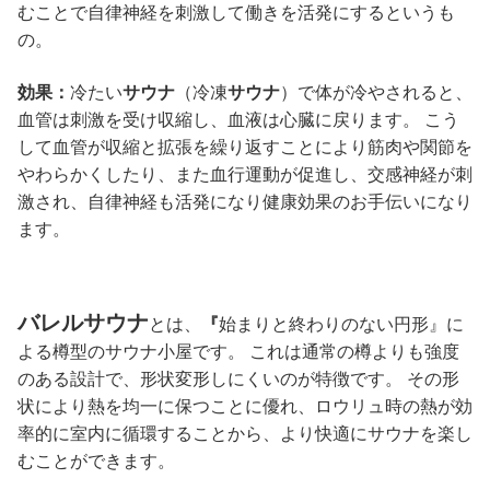
むことで自律神経を刺激して働きを活発にするというも
の。
効果：
冷たい
サウナ
（冷凍
サウナ
）で体が冷やされると、
血管は刺激を受け収縮し、血液は心臓に戻ります。 こう
して血管が収縮と拡張を繰り返すことにより筋肉や関節を
やわらかくしたり、また血行運動が促進し、交感神経が刺
激され、自律神経も活発になり健康効果のお手伝いになり
ます。
バレルサウナ
とは、
『
始まりと終わりのない円形』に
よる樽型のサウナ小屋です。 これは通常の樽よりも強度
のある設計で、形状変形しにくいのが特徴です。 その形
状により熱を均一に保つことに優れ、ロウリュ時の熱が効
率的に室内に循環することから、より快適にサウナを楽し
むことができます。