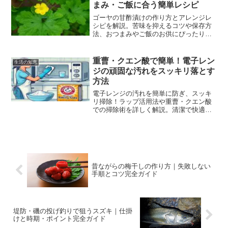
まみ・ご飯に合う簡単レシピ
ゴーヤの甘酢漬けの作り方とアレンジレ
シピを解説。苦味を抑えるコツや保存方
法、おつまみやご飯のお供にぴったりの
簡単レシピを初心者にもわかりやすく紹
介します。
重曹・クエン酸で簡単！電子レン
生活の知恵
ジの頑固な汚れをスッキリ落とす
方法
電子レンジの汚れを簡単に防ぎ、スッキ
リ掃除！ラップ活用法や重曹・クエン酸
での掃除術を詳しく解説。清潔で快適な
庫内を保つ秘訣が満載！
昔ながらの梅干しの作り方｜失敗しない
手順とコツ完全ガイド
堤防・磯の投げ釣りで狙うスズキ｜仕掛
けと時期・ポイント完全ガイド