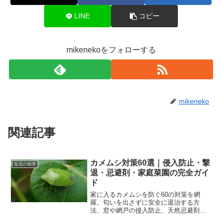
LINE
コピー
mikenekoをフォローする
mikeneko
関連記事
カメムシ対策60選｜侵入防止・撃
生活の知恵
退・忌避剤・家庭菜園の完全ガイ
ド
家に入るカメムシを防ぐ60の対策を網
羅。匂いを出さずに安全に退治する方
法、窓や網戸の侵入防止、天然忌避剤の
作り方、家庭菜園の被害対策まで徹底解