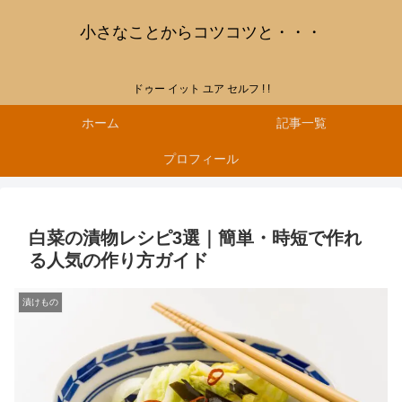
小さなことからコツコツと・・・
ドゥー イット ユア セルフ ! !
ホーム
記事一覧
プロフィール
白菜の漬物レシピ3選｜簡単・時短で作れ
る人気の作り方ガイド
漬けもの