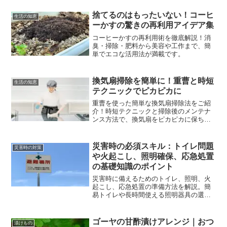
説します。
捨てるのはもったいない！コーヒ
生活の知恵
ーかすの驚きの再利用アイデア集
コーヒーかすの再利用術を徹底解説！消
臭・掃除・肥料から美容や工作まで、簡
単でエコな活用法が満載です。
換気扇掃除を簡単に！重曹と時短
生活の知恵
テクニックでピカピカに
重曹を使った簡単な換気扇掃除法をご紹
介！時短テクニックと掃除後のメンテナ
ンス方法で、換気扇をピカピカに保ちま
しょう。
災害時の必須スキル：トイレ問題
災害時の対策
や火起こし、照明確保、応急処置
の基礎知識のポイント
災害時に備えるためのトイレ、照明、火
起こし、応急処置の準備方法を解説。簡
易トイレや長時間使える照明器具の選び
方、応急処置の手順をチェックして、安
心した備えをしましょう。
ゴーヤの甘酢漬けアレンジ｜おつ
漬けもの